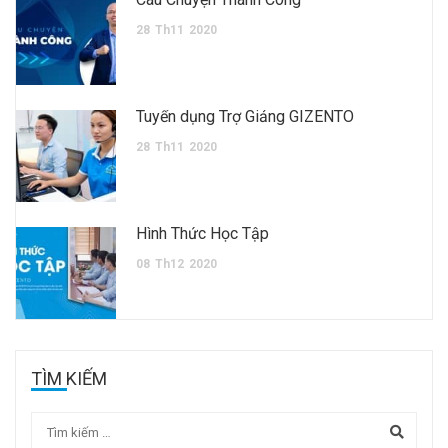
28
Th11
2020
Tuyển dụng Trợ Giảng GIZENTO
28
Th11
2020
Hình Thức Học Tập
08
Th12
2020
TÌM KIẾM