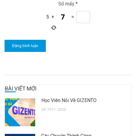
Số mấy
*
5
+
=
BÀI VIẾT MỚI
Học Viên Nói Về GIZENTO
28
Th11
2020
Câu Chuyện Thành Công