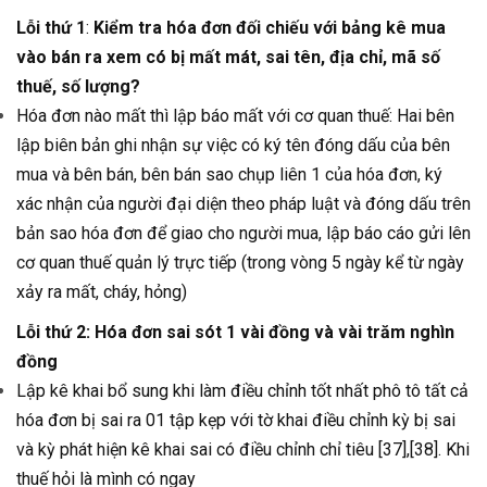
Lỗi thứ 1
:
Kiểm tra hóa đơn đối chiếu với bảng kê mua
vào bán ra xem có bị mất mát, sai tên, địa chỉ, mã số
thuế, số lượng?
Hóa đơn nào mất thì lập báo mất với cơ quan thuế: Hai bên
lập biên bản ghi nhận sự việc có ký tên đóng dấu của bên
mua và bên bán, bên bán sao chụp liên 1 của hóa đơn, ký
xác nhận của người đại diện theo pháp luật và đóng dấu trên
bản sao hóa đơn để giao cho người mua, lập báo cáo gửi lên
cơ quan thuế quản lý trực tiếp (trong vòng 5 ngày kể từ ngày
xảy ra mất, cháy, hỏng)
Lỗi thứ 2: Hóa đơn sai sót 1 vài đồng và vài trăm nghìn
đồng
Lập kê khai bổ sung khi làm điều chỉnh tốt nhất phô tô tất cả
hóa đơn bị sai ra 01 tập kẹp với tờ khai điều chỉnh kỳ bị sai
và kỳ phát hiện kê khai sai có điều chỉnh chỉ tiêu [37],[38]. Khi
thuế hỏi là mình có ngay