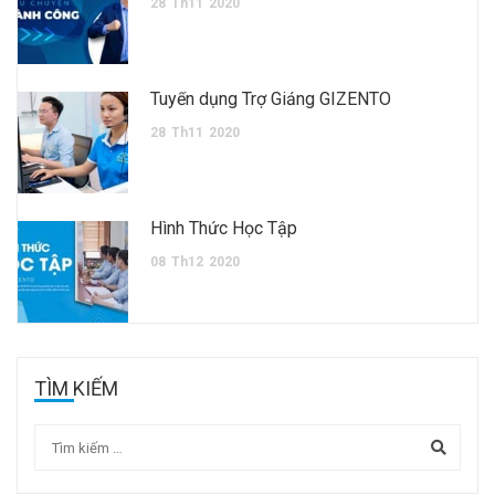
28
Th11
2020
Tuyển dụng Trợ Giảng GIZENTO
28
Th11
2020
Hình Thức Học Tập
08
Th12
2020
TÌM KIẾM