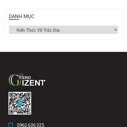
DANH MỤC
0962.636.325