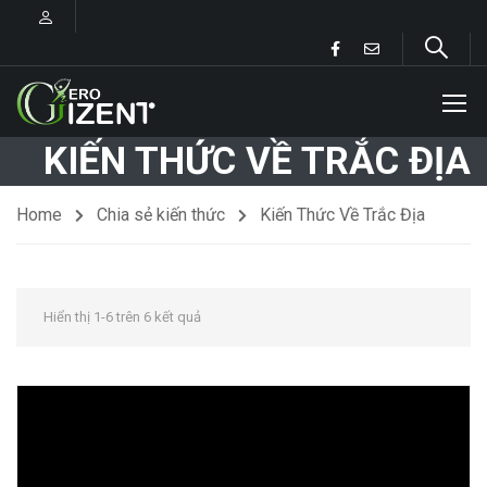
KIẾN THỨC VỀ TRẮC ĐỊA
Home
Chia sẻ kiến thức
Kiến Thức Về Trắc Địa
Hiển thị 1-6 trên 6 kết quả