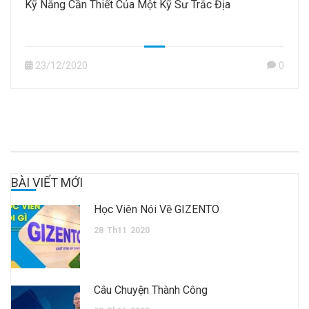
Kỹ Năng Cần Thiết Của Một Kỹ Sư Trắc Địa
23/12/2020
0
BÀI VIẾT MỚI
Học Viên Nói Về GIZENTO
28
Th11
2020
Câu Chuyện Thành Công