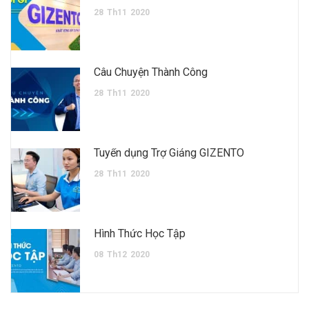
28
Th11
2020
Câu Chuyện Thành Công
28
Th11
2020
Tuyển dụng Trợ Giảng GIZENTO
28
Th11
2020
Hình Thức Học Tập
08
Th12
2020