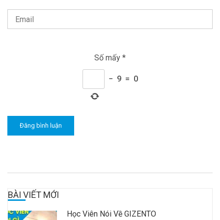
Số mấy
*
−
9
=
0
BÀI VIẾT MỚI
Học Viên Nói Về GIZENTO