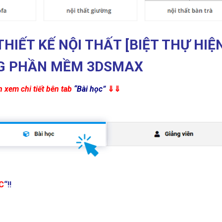
THIẾT KẾ NỘI THẤT
[BIỆT THỰ HIỆ
G PHẦN MỀM 3DSMAX
 xem chi tiết bên tab
“Bài học”
⇓⇓
C
“!!