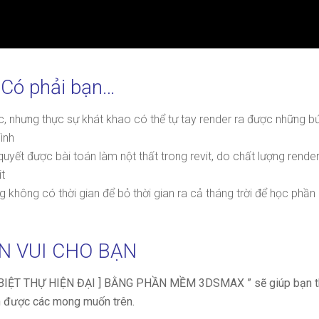
Có phải bạn…
c, nhưng thực sự khát khao có thể tự tay render ra được những b
ình
 quyết được bài toán làm nột thất trong revit, do chất lượng rende
it
 không có thời gian để bỏ thời gian ra cả tháng trời để học phần
N VUI CHO BẠN
 BIỆT THỰ HIỆN ĐẠI ] BẰNG PHẦN MỀM 3DSMAX ” sẽ giúp bạn 
n được các mong muốn trên.