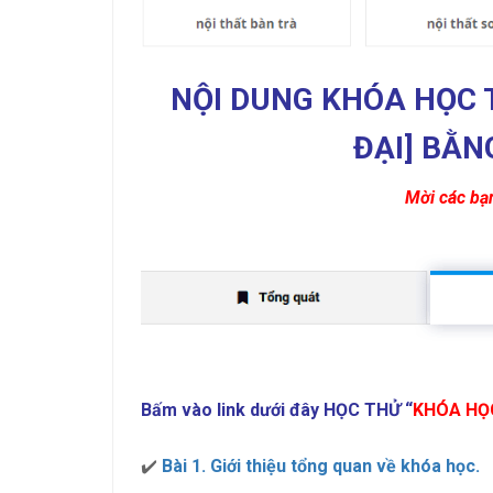
NỘI DUNG KHÓA HỌC 
ĐẠI]
BẰN
Mời các bạn
Bấm vào link dưới đây HỌC THỬ “
KHÓA HỌ
✔️
Bài 1. Giới thiệu tổng quan về khóa học.