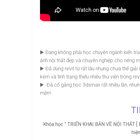
▶️ Đang không phải học chuyên ngành kiến trú
ảnh nội thất đẹp và chuyên nghiệp cho riêng m
▶️ Đã dùng revit từ rất lâu nhưng chưa thể giải
kém và tình trạng thiếu nhiều thư viện trong rev
▶️ Đã cố gắng học 3dsmax rất nhiều lần, nhưng
mềm
TI
Khóa học ” TRIỂN KHAI BẢN VẼ NỘI THẤT [
hiệ