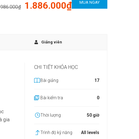
1.886.000₫
MUA NGAY
.986.000₫
Giảng viên
CHI TIẾT KHÓA HỌC
Bài giảng
17
Bài kiểm tra
0
ọc
Thời lượng
50 giờ
à gia
Trình độ kỹ năng
All levels