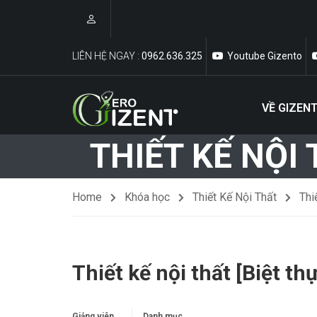
LIÊN HỆ NGAY :
0962.636.325
Youtube Gizento
VỀ GIZEN
Kiến Thức Về Bóc Tách Vật Tư Và Dự Toán
THIẾT KẾ NỘI
Home
Khóa học
Thiết Kế Nội Thất
Thi
Thiết kế nội thất [Biệt t
Giảng viên
Danh mục