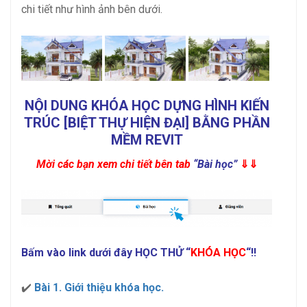
chi tiết như hình ảnh bên dưới.
NỘI DUNG KHÓA HỌC DỰNG HÌNH KIẾN
TRÚC [BIỆT THỰ HIỆN ĐẠI] BẰNG PHẦN
MỀM REVIT
Mời các bạn xem chi tiết bên tab
“Bài học”
⇓⇓
Bấm vào link dưới đây HỌC THỬ “
KHÓA HỌC
“!!
✔️
Bài 1. Giới thiệu khóa học.