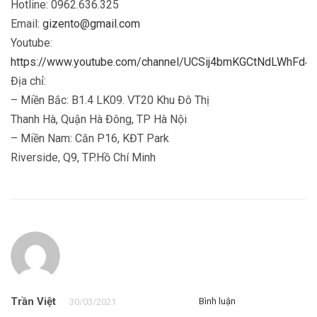
Hotline: 0962.636.325
Email:
gizento@gmail.com
Youtube:
https://www.youtube.com/channel/UCSij4bmKGCtNdLWhFd4
Địa chỉ:
– Miền Bắc: B1.4 LK09. VT20 Khu Đô Thị
Thanh Hà, Quận Hà Đông, TP Hà Nội
– Miền Nam: Căn P16, KĐT Park
Riverside, Q9, TP.Hồ Chí Minh
Trần Việt
Bình luận
30/03/2021