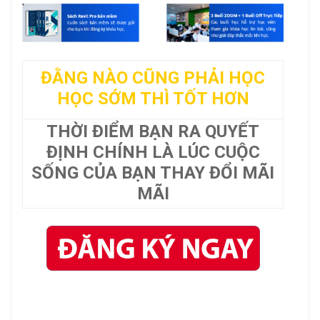
ĐẰNG NÀO CŨNG PHẢI HỌC
HỌC SỚM THÌ TỐT HƠN
THỜI ĐIỂM BẠN RA QUYẾT
ĐỊNH CHÍNH LÀ LÚC CUỘC
SỐNG CỦA BẠN THAY ĐỔI MÃI
MÃI