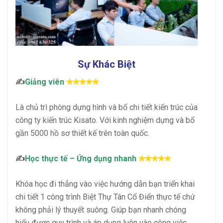
Sự Khác Biệt
✍
Giảng viên
✯✯✯✯✯
Là chủ trì phòng dựng hình và bổ chi tiết kiến trúc của
công ty kiến trúc Kisato. Với kinh nghiệm dựng và bổ
gần 5000 hồ sơ thiết kế trên toàn quốc.
✍
Học thực tế – Ứng dụng nhanh
✯✯✯✯✯
Khóa học đi thẳng vào việc hướng dẫn bạn triển khai
chi tiết 1 công trình Biệt Thự Tân Cổ Điển thực tế chứ
không phải lý thuyết suông. Giúp bạn nhanh chóng
hiểu được quy trình và áp dụng luôn vào công việc .