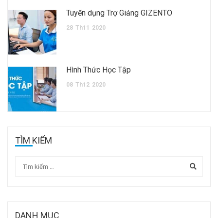
Tuyển dụng Trợ Giảng GIZENTO
28
Th11
2020
Hình Thức Học Tập
08
Th12
2020
TÌM KIẾM
DANH MỤC