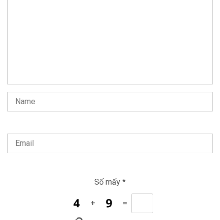
Số mấy
*
+
=