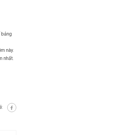
ế bảng
ềm này.
n nhất.
ẻ: