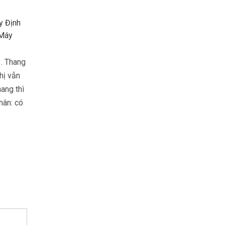
y Định
 Máy
. Thang
thị vẫn
ang thì
hân: có