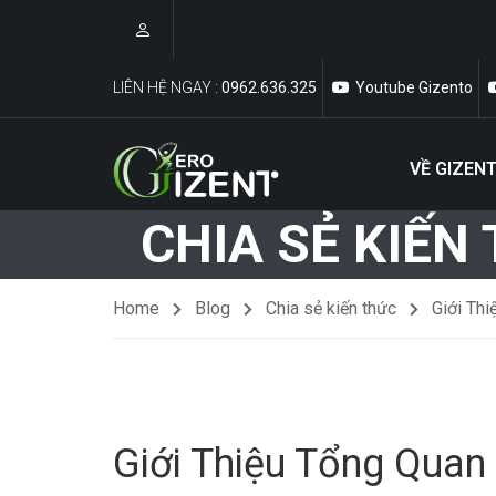
LIÊN HỆ NGAY :
0962.636.325
Youtube Gizento
VỀ GIZEN
Kiến Thức Về Bóc Tách Vật Tư Và Dự Toán
CHIA SẺ KIẾN
Home
Blog
Chia sẻ kiến thức
Giới Th
Giới Thiệu Tổng Qua