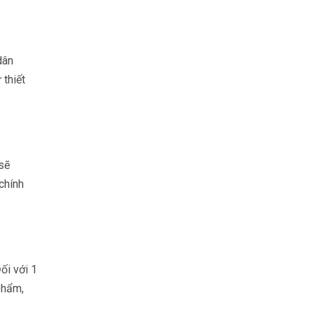
dân
 thiết
sẽ
chính
ối với 1
phẩm,