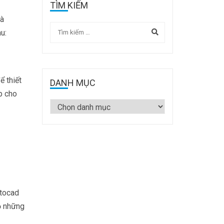
TÌM KIẾM
là
u:
ể thiết
DANH MỤC
p cho
utocad
ộ những