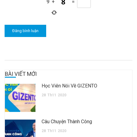
9
+
=
BÀI VIẾT MỚI
Học Viên Nói Về GIZENTO
28
Th11
2020
Câu Chuyện Thành Công
28
Th11
2020