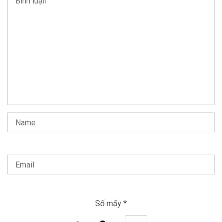
Số mấy
*