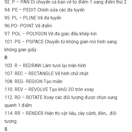
92. P – PAN Di chuyển cả bản vẽ từ điểm 1 sang điểm thứ 2
94. PE – PEDIT Chỉnh sửa các đa tuyến
95. PL – PLINE Vẽ đa tuyến
96.PO- POINT Vẽ điểm
97. POL – POLYGON Vẽ đa giác đều khép kín
101. PS – PSPACE Chuyển từ không gian mô hình sang
không gian giấy
R
103. R – REDRAW Làm tươi lại màn hình
107. REC – RECTANGLE Vẽ hình chữ nhật
108. REG- REGION Tạo miền
110. REV – REVOLVE Tạo khối 3D tròn xoay
112. RO – ROTATE Xoay các đối tượng được chọn xung
quanh 1 điểm
114. RR – RENDER Hiện thị vật liệu, cây cảnh, đèn,…đối
tượng
S