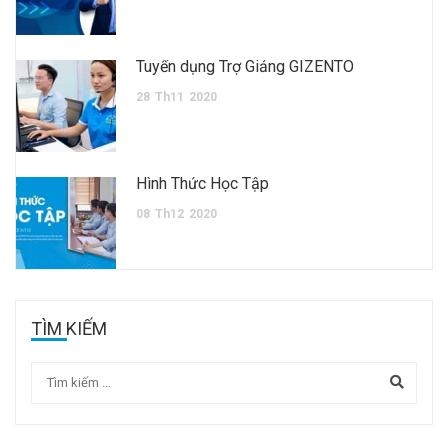
Tuyển dụng Trợ Giảng GIZENTO
28
Th11
2020
Hình Thức Học Tập
08
Th12
2020
TÌM KIẾM