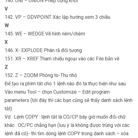
140. UNI – UNION Phép cộng khối
V
142. VP – DDVPOINT Xác lập hướng xem 3 chiều
W
145. WE – WEDGE Vẽ hình nêm/chêm
X
146. X- EXPLODE Phân rã đối tượng
151. XR – XREF Tham chiếu ngoại vào các File bản vẽ
Z
152. Z – ZOOM Phóng to-Thu nhỏ
Để tạo ra phím tắt cho 1 lệnh nào đó ta thực hiện như sau:
Vào menu Tool – chọn Customize – Edit program
parameters (tới đây thì các bạn cũng sẽ thấy danh sách lệnh
tắt)
Vd : Lệnh COPY : lệnh tắt là CO/CP bây giờ muốn đổi chữ
khác : OC/PC chẳng hạn (lưu ý là không được trùng với các
lệnh đã có)- thì tìm dòng lệnh COPY trong danh sách – xóa