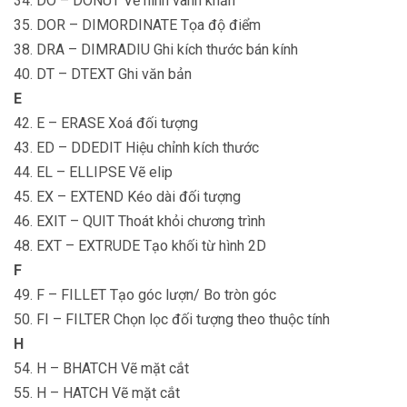
34. DO – DONUT Vẽ hình vành khăn
35. DOR – DIMORDINATE Tọa độ điểm
38. DRA – DIMRADIU Ghi kích thước bán kính
40. DT – DTEXT Ghi văn bản
E
42. E – ERASE Xoá đối tượng
43. ED – DDEDIT Hiệu chỉnh kích thước
44. EL – ELLIPSE Vẽ elip
45. EX – EXTEND Kéo dài đối tượng
46. EXIT – QUIT Thoát khỏi chương trình
48. EXT – EXTRUDE Tạo khối từ hình 2D
F
49. F – FILLET Tạo góc lượn/ Bo tròn góc
50. FI – FILTER Chọn lọc đối tượng theo thuộc tính
H
54. H – BHATCH Vẽ mặt cắt
55. H – HATCH Vẽ mặt cắt