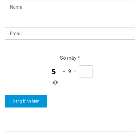
Số mấy
*
+
9
=