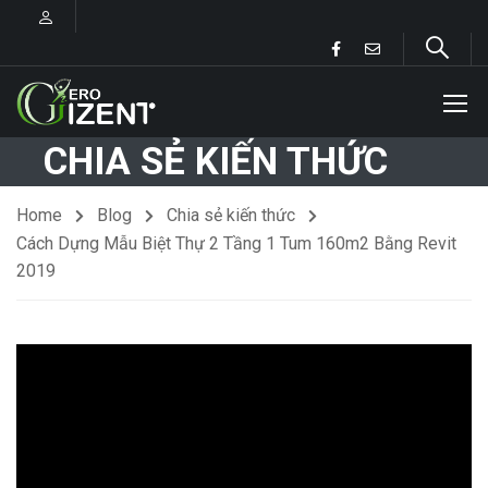
CHIA SẺ KIẾN THỨC
Home
Blog
Chia sẻ kiến thức
Cách Dựng Mẫu Biệt Thự 2 Tầng 1 Tum 160m2 Bằng Revit
2019