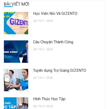
BÀI VIẾT MỚI
Học Viên Nói Về GIZENTO
28
Th11
2020
Câu Chuyện Thành Công
28
Th11
2020
Tuyển dụng Trợ Giảng GIZENTO
28
Th11
2020
Hình Thức Học Tập
08
Th12
2020