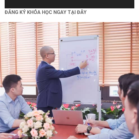
Autocad
ĐĂNG KÝ KHÓA HỌC NGAY TẠI ĐÂY
Bóc tách vật tư và lập dự toán [Nhà phố] bằng G8
Dựng hình và bổ chi tiết [Nhà vườn] bằng Revit 2021
Chính sách
Chính Sách Bảo Vệ Thông Tin Cá Nhân
Chính Sách Và Quy Định Chung
Chính Sách Bảo Mật
Vận Chuyển Giao Nhận
Chính Sách Thanh Toán
Hỗ trợ
Thông Tin Chủ Sở Hữu Website