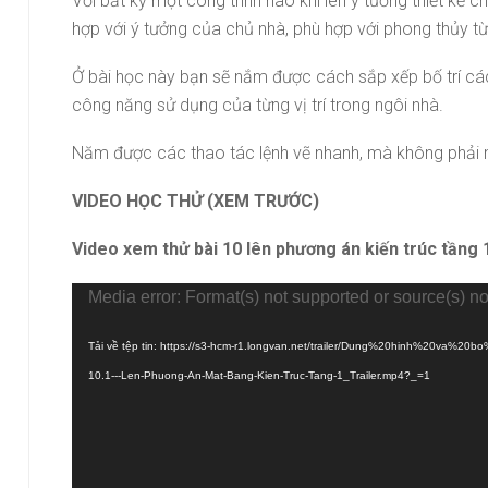
Với bất kỳ một công trình nào khi lên ý tưởng thiết kế 
Một sản phẩm của công ty Cổ phần Học viện
GIZENTO Việt Na
hợp với ý tưởng của chủ nhà, phù hợp với phong thủy từng
Ở bài học này bạn sẽ nắm được cách sắp xếp bố trí các 
công năng sử dụng của từng vị trí trong ngôi nhà.
Năm được các thao tác lệnh vẽ nhanh, mà không phải mấ
VIDEO HỌC THỬ (XEM TRƯỚC)
Video xem thử bài 10 lên phương án kiến trúc tầng 
Trình
Media error: Format(s) not supported or source(s) no
chơi
Tải về tệp tin: https://s3-hcm-r1.longvan.net/trailer/Dung%20hinh%20va%2
Video
10.1---Len-Phuong-An-Mat-Bang-Kien-Truc-Tang-1_Trailer.mp4?_=1