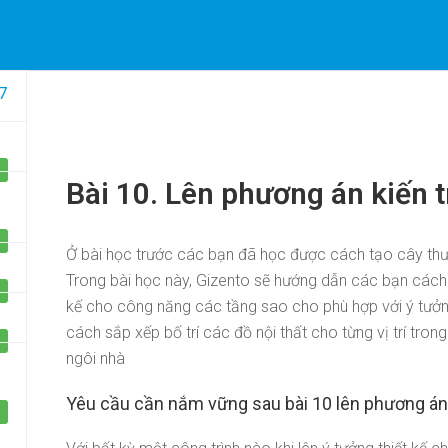
Youtube Lương Trainer
7
a học tiêu biểu
Chính sách
TO
KHÓA HỌC
HỌC VIÊN
DỰ ÁN
oán và triển khai bản vẽ kết cấu
Chính Sách Bảo Vệ Thông Tin
Bài 10. Lên phương án kiến t
hố] bằng Etabs và Autocad
Nhân
Kiến Thức Về Hồ Sơ Thanh Quyết Toán
Kiến Thức Về Photoshop Trong Thiết Kế
oán và triển khai bản vẽ điện
Chính Sách Và Quy Định Chun
Nhà phố] bằng Autocad
Chính Sách Bảo Mật
Ở bài học trước các bạn đã học được cách tạo cây th
ch vật tư và lập dự toán [Nhà
Trong bài học này, Gizento sẽ hướng dẫn các bạn cách l
Vận Chuyển Giao Nhận
kế cho công năng các tầng sao cho phù hợp với ý tưởng
ằng G8
Chính Sách Thanh Toán
cách sắp xếp bố trí các đồ nội thất cho từng vị trí tron
ình và bổ chi tiết [Nhà vườn]
ngôi nhà
evit 2021
Yêu cầu cần nắm vững sau bài 10 lên phương án 