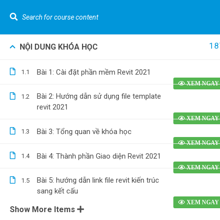
LIÊN HỆ NGAY :
0962.636.325
Youtube Gizento
18
NỘI DUNG KHÓA HỌC
Khó
Cannot read property 'top' of undefined
Bài 1: Cài đặt phần mềm Revit 2021
1.1
VỀ GIZEN
Tính t
[Nhà p
Bài 2: Hướng dẫn sử dụng file template
1.2
Kiến Thức Về Bóc Tách Vật Tư Và Dự Toán
revit 2021
Tính t
nước [
Bài 3: Tổng quan về khóa học
1.3
Bóc tá
0962.636.325
0978.969.288
phố] b
Bài 4: Thành phần Giao diện Revit 2021
1.4
Dựng h
Bài 5: hướng dẫn link file revit kiến trúc
1.5
bằng R
sang kết cấu
Show More Items