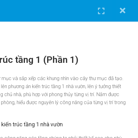
Hỗ trợ
TIN TỨC
KIẾN THỨC
LIÊN HỆ
 Cá
Thông Tin Chủ Sở Hữu Website
rúc tầng 1 (Phần 1)
Quy Trình Làm Việc
g
Bảo Lưu, Hoàn Trả Khóa Học
Hướng Dẫn Mua Khóa Học
ư mục và sắp xếp các khung nhìn vào cây thư mục đã tạo.
ên phương án kiến trúc tầng 1 nhà vườn, lên ý tưởng thiết
Quy Định Về Tài Khoản
 chủ nhà, phù hợp với phong thủy từng vị trí. Nắm được
Câu Hỏi Thường Gặp
g phòng, hiểu được nguyên lý công năng của từng vị trí trong
kiến trúc tầng 1 nhà vườn