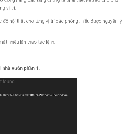
cho công năng các tầng chúng ta phải thiết kế sao cho phù
m
.
 vị trí.
đồ nội thất cho từng vị trí các phòng , hiểu được nguyên lý
t nhiều lần thao tác lệnh.
1 nhà vườn phần 1.
t found
0bo%20chi%20tiet/Biet%20thu%20nha%20vuon/Bai-