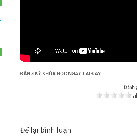
Một sản phẩm của công ty Cổ phần Học viện
GIZENTO Việt Na
1
ĐĂNG KÝ KHÓA HỌC NGAY TẠI ĐÂY
Đánh g
Để lại bình luận