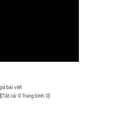
m
.
iá bài viết
[Tất cả:
0
Trung bình:
0
]