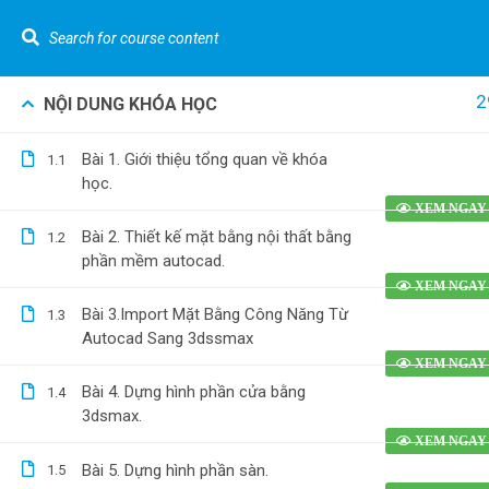
LIÊN HỆ NGAY :
0962.636.325
Youtube Gizento
2
NỘI DUNG KHÓA HỌC
Khó
Cannot read property 'top' of undefined
Bài 1. Giới thiệu tổng quan về khóa
1.1
VỀ GIZEN
Tính t
học.
[Nhà p
Kiến Thức Về Bóc Tách Vật Tư Và Dự Toán
Bài 2. Thiết kế mặt bằng nội thất bằng
1.2
Tính t
phần mềm autocad.
nước [
Bóc tá
0962.636.325
Bài 3.Import Mặt Bằng Công Năng Từ
1.3
0978.969.288
Autocad Sang 3dssmax
phố] b
Dựng h
Bài 4. Dựng hình phần cửa bằng
1.4
bằng R
3dsmax.
Bài 5. Dựng hình phần sàn.
1.5