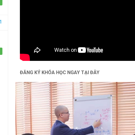
Một sản phẩm của công ty Cổ phần Học viện
GIZENTO Việt Na
1
ĐĂNG KÝ KHÓA HỌC NGAY TẠI ĐÂY