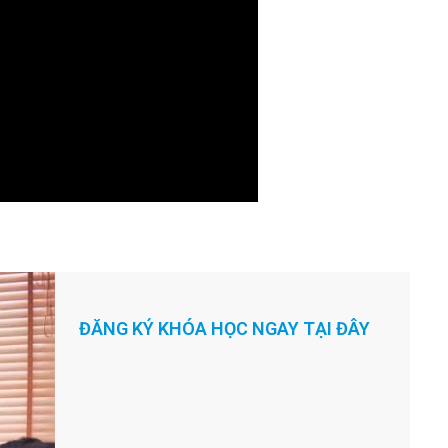
m
.
ĐĂNG KÝ KHÓA HỌC NGAY TẠI ĐÂY