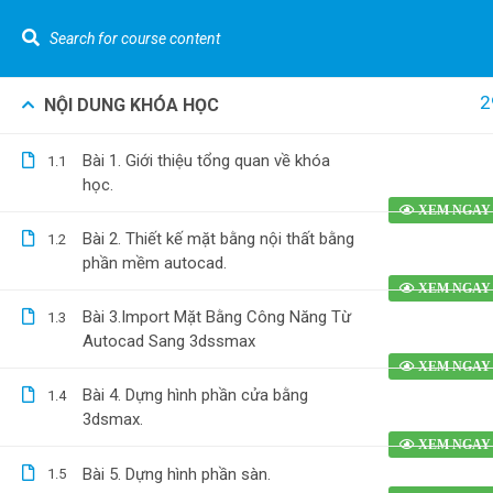
LIÊN HỆ NGAY :
0962.636.325
Youtube Gizento
2
NỘI DUNG KHÓA HỌC
Khó
Cannot read property 'top' of undefined
Bài 1. Giới thiệu tổng quan về khóa
1.1
VỀ GIZEN
Tính t
học.
[Nhà p
Kiến Thức Về Bóc Tách Vật Tư Và Dự Toán
Bài 2. Thiết kế mặt bằng nội thất bằng
1.2
Tính t
phần mềm autocad.
nước [
Bóc tá
0962.636.325
Bài 3.Import Mặt Bằng Công Năng Từ
1.3
0978.969.288
Autocad Sang 3dssmax
phố] b
Dựng h
Bài 4. Dựng hình phần cửa bằng
1.4
bằng R
3dsmax.
Bài 5. Dựng hình phần sàn.
1.5