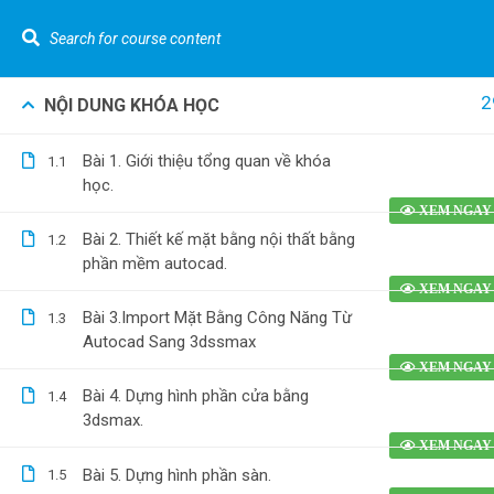
LIÊN HỆ NGAY :
0962.636.325
Youtube Gizento
2
NỘI DUNG KHÓA HỌC
Khó
Cannot read property 'top' of undefined
Bài 1. Giới thiệu tổng quan về khóa
1.1
VỀ GIZEN
Tính t
học.
[Nhà p
Kiến Thức Về Bóc Tách Vật Tư Và Dự Toán
Bài 2. Thiết kế mặt bằng nội thất bằng
1.2
Tính t
phần mềm autocad.
nước [
Bóc tá
0962.636.325
Bài 3.Import Mặt Bằng Công Năng Từ
1.3
0978.969.288
Autocad Sang 3dssmax
phố] b
Dựng h
Bài 4. Dựng hình phần cửa bằng
1.4
bằng R
3dsmax.
Bài 5. Dựng hình phần sàn.
1.5