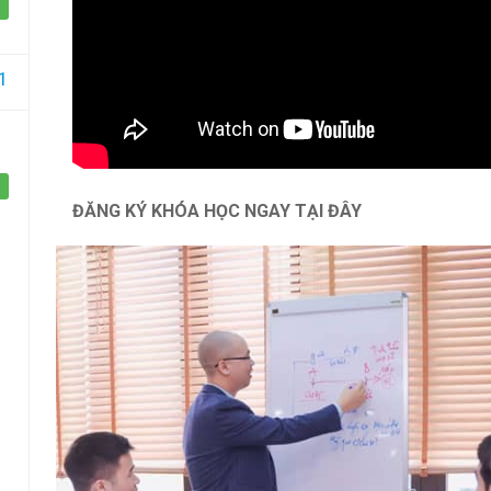
Một sản phẩm của công ty Cổ phần Học viện
GIZENTO Việt Na
1
ĐĂNG KÝ KHÓA HỌC NGAY TẠI ĐÂY