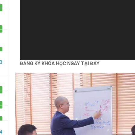
Một sản phẩm của công ty Cổ phần Học viện
GIZENTO Việt Na
3
ĐĂNG KÝ KHÓA HỌC NGAY TẠI ĐÂY
4