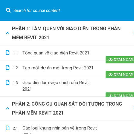
LIÊN HỆ NGAY :
0962.636.325
Youtube Gizento
PHẦN 1: LÀM QUEN VỚI GIAO DIỆN TRONG PHẦN
Khó
Cannot read property 'top' of undefined
MỀM REVIT 2021
VỀ GIZEN
Tính t
Tổng quan về giao diện Revit 2021
1.1
[Nhà p
Kiến Thức Về Bóc Tách Vật Tư Và Dự Toán
Tính t
Tạo một dự án mới trong Revit 2021
1.2
nước [
Giao diện làm việc chính của Revit
1.3
Bóc tá
0962.636.325
2021
0978.969.288
phố] b
Dựng h
PHẦN 2: CÔNG CỤ QUAN SÁT ĐỐI TƯỢNG TRONG
bằng R
PHẦN MÊM REVIT 2021
Các loại khung nhìn bản vẽ trong Revit
2.1