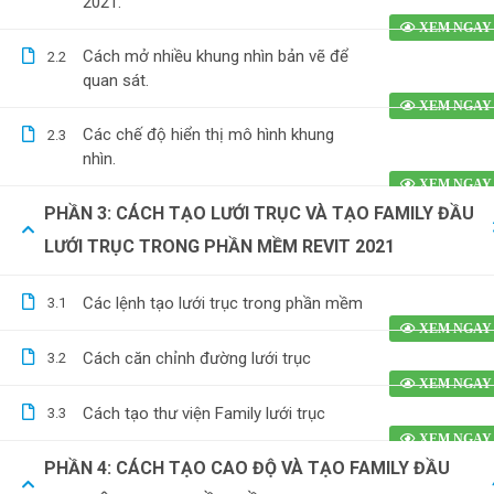
2021.
Cách mở nhiều khung nhìn bản vẽ để
2.2
quan sát.
Các chế độ hiển thị mô hình khung
2.3
nhìn.
PHẦN 3: CÁCH TẠO LƯỚI TRỤC VÀ TẠO FAMILY ĐẦU
LƯỚI TRỤC TRONG PHẦN MỀM REVIT 2021
Các lệnh tạo lưới trục trong phần mềm
3.1
Cách căn chỉnh đường lưới trục
3.2
Cách tạo thư viện Family lưới trục
3.3
PHẦN 4: CÁCH TẠO CAO ĐỘ VÀ TẠO FAMILY ĐẦU