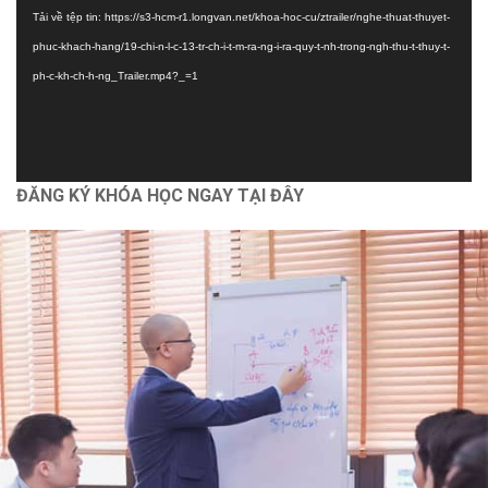
Tải về tệp tin: https://s3-hcm-r1.longvan.net/khoa-hoc-cu/ztrailer/nghe-thuat-thuyet-
Autocad
phuc-khach-hang/19-chi-n-l-c-13-tr-ch-i-t-m-ra-ng-i-ra-quy-t-nh-trong-ngh-thu-t-thuy-t-
Bóc tách vật tư và lập dự toán [Nhà phố] bằng G8
ph-c-kh-ch-h-ng_Trailer.mp4?_=1
Dựng hình và bổ chi tiết [Nhà vườn] bằng Revit 2021
Chính sách
ĐĂNG KÝ KHÓA HỌC NGAY TẠI ĐÂY
Chính Sách Bảo Vệ Thông Tin Cá Nhân
Chính Sách Và Quy Định Chung
Chính Sách Bảo Mật
Vận Chuyển Giao Nhận
Chính Sách Thanh Toán
Hỗ trợ
Thông Tin Chủ Sở Hữu Website