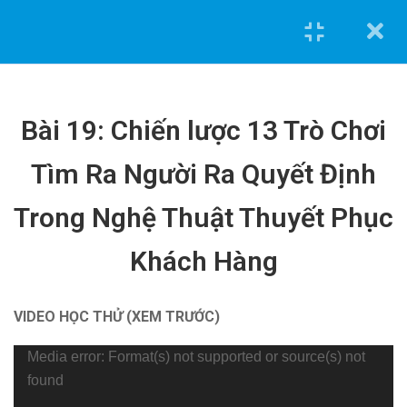
Bài 19: Chiến lược 13 Trò Chơi
Tìm Ra Người Ra Quyết Định
Trong Nghệ Thuật Thuyết Phục
0962.636.325
Khách Hàng
0978.969.288
Khóa học tiêu biểu
VIDEO HỌC THỬ (XEM TRƯỚC)
Tính toán và triển khai bản vẽ kết cấu [Nhà phố] bằng
Trình
Media error: Format(s) not supported or source(s) not
Etabs và Autocad
chơi
found
Tính toán và triển khai bản vẽ điện nước [Nhà phố] bằng
Video