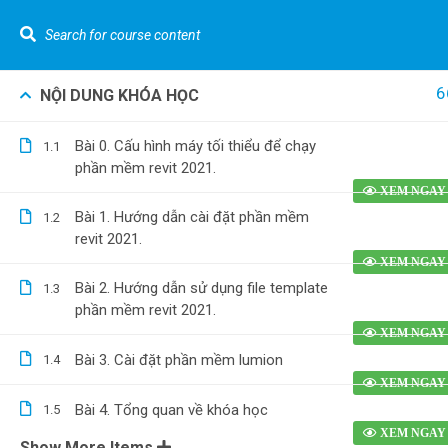
LIÊN HỆ NGAY :
0962.636.325
Youtube Gizento
6
NỘI DUNG KHÓA HỌC
Khó
Cannot read property 'top' of undefined
Bài 0. Cấu hình máy tối thiểu để chạy
1.1
VỀ GIZEN
Tính t
phần mềm revit 2021.
[Nhà p
Kiến Thức Về Bóc Tách Vật Tư Và Dự Toán
Bài 1. Hướng dẫn cài đặt phần mềm
1.2
Tính t
revit 2021.
nước [
Bóc tá
0962.636.325
Bài 2. Hướng dẫn sử dụng file template
1.3
0978.969.288
phần mềm revit 2021.
phố] b
Dựng h
Bài 3. Cài đặt phần mềm lumion
1.4
bằng R
Bài 4. Tổng quan về khóa học
1.5
Show More Items