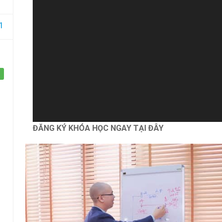
Một sản phẩm của công ty Cổ phần Học viện
GIZENTO Việt Na
1
ĐĂNG KÝ KHÓA HỌC NGAY TẠI ĐÂY