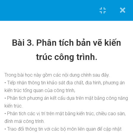
NỘI DUNG KHÓA HỌC
Cannot
Bài 3. Phân tích bản vẽ kiến
read
Bài 0. Bức tranh tư
1.1
property
duy
trúc công trình.
'top'
of
Bài 1. Cách tra
1.2
undefined
định mức công
Trong bài học này gồm các nội dung chính sau đây.
0962.636.325
trình.
• Tiếp nhận thông tin khảo sát địa chất, địa hình, phương án
0978.969.288
kiến trúc tổng quan của công trình,
Bài 2. Đọc bản vẽ
1.3
Khóa học tiêu biểu
• Phân tích phương án kết cấu dựa trên mặt bằng công năng
danh mục công
kiến trúc.
việc.
• Phân tích các vị trí trên mặt bằng kiến trúc, chiều cao sàn,
Tính toán và triển khai bản vẽ kết cấu [Nhà phố] bằng
đỉnh mái công trình.
Etabs và Autocad
Bài 3. Hướng dẫn
1.4
• Trao đổi thông tin với các bộ môn liên quan để cập nhật
sử dụng phần
Tính toán và triển khai bản vẽ điện nước [Nhà phố] bằng