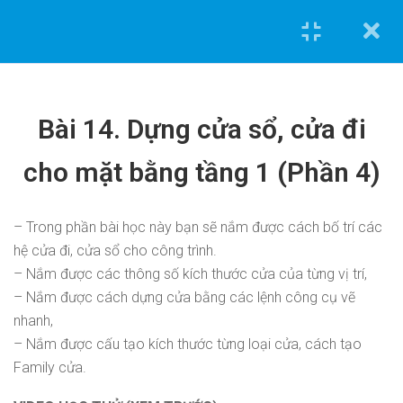
NỘI DUNG KHÓA HỌC
Cannot
Bài 14. Dựng cửa sổ, cửa đi
read
Bài 0. Bức tranh tư
1.1
property
duy
cho mặt bằng tầng 1 (Phần 4)
'top'
of
Bài 1. Cách tra
1.2
undefined
định mức công
– Trong phần bài học này bạn sẽ nắm được cách bố trí các
0962.636.325
trình.
hệ cửa đi, cửa sổ cho công trình.
0978.969.288
– Nắm được các thông số kích thước cửa của từng vị trí,
Bài 2. Đọc bản vẽ
1.3
Khóa học tiêu biểu
– Nắm được cách dựng cửa bằng các lệnh công cụ vẽ
danh mục công
nhanh,
việc.
– Nắm được cấu tạo kích thước từng loại cửa, cách tạo
Tính toán và triển khai bản vẽ kết cấu [Nhà phố] bằng
Family cửa.
Etabs và Autocad
Bài 3. Hướng dẫn
1.4
sử dụng phần
Tính toán và triển khai bản vẽ điện nước [Nhà phố] bằng