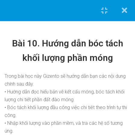
NỘI DUNG KHÓA HỌC
Cannot
Bài 10. Hướng dẫn bóc tách
read
Bài 0. Bức tranh tư
1.1
property
duy
khối lượng phần móng
'top'
of
Bài 1. Cách tra
1.2
undefined
định mức công
Trong bài học này Gizento sẽ hướng dẫn bạn các nội dung
0962.636.325
trình.
chính sau đây.
0978.969.288
• Hướng dẫn đọc hiểu bản vẽ kết cấu móng, bóc tách khối
Bài 2. Đọc bản vẽ
1.3
Khóa học tiêu biểu
lượng chi tiết phần đất đào móng.
danh mục công
• Bóc tách khối lượng đầu công việc chi tiêt theo trình tự thi
việc.
công.
Tính toán và triển khai bản vẽ kết cấu [Nhà phố] bằng
• Nhập khối lượng vào phần mềm, và tra các hệ số tương
Etabs và Autocad
Bài 3. Hướng dẫn
1.4
ứng.
sử dụng phần
Tính toán và triển khai bản vẽ điện nước [Nhà phố] bằng