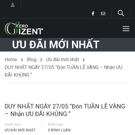
ƯU ĐÃI MỚI NHẤT
Home
Blog
Ưu đãi mới nhất
DUY NHẤT NGÀY 27/05 “Đón TUẦN LỄ VÀNG – Nhận ƯU
ĐÃI KHỦNG “
DUY NHẤT NGÀY 27/05 “Đón TUẦN LỄ VÀNG
– Nhận ƯU ĐÃI KHỦNG “
Danh mục
Bình luận
ƯU ĐÃI MỚI NHẤT
0 BÌNH LUẬN