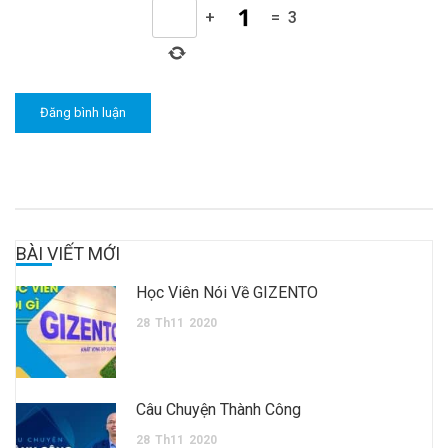
+
=
3
BÀI VIẾT MỚI
Học Viên Nói Về GIZENTO
28
Th11
2020
Câu Chuyện Thành Công
28
Th11
2020