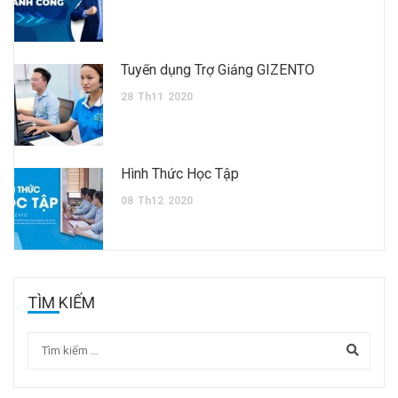
Tuyển dụng Trợ Giảng GIZENTO
28
Th11
2020
Hình Thức Học Tập
08
Th12
2020
TÌM KIẾM