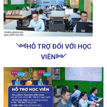
༺
HỖ TRỢ ĐỐI VỚI HỌC
VIÊN
༻