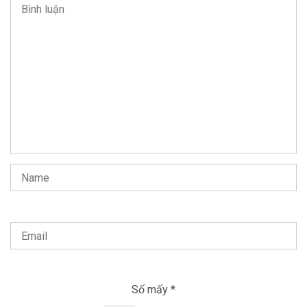
Số mấy
*