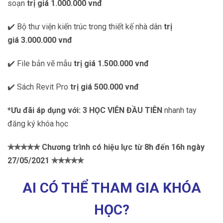
soạn
trị giá 1.000.000 vnđ
✔️ Bộ thư viện kiến trúc trong thiết kế nhà dân
trị
giá
3.000.000 vnđ
✔️ File bản vẽ mẫu
trị giá
1.500.000 vnđ
✔️ Sách Revit Pro
trị giá
500.000 vnđ
*Ưu đãi áp dụng với:
3 HỌC VIÊN ĐẦU TIÊN
nhanh tay
đăng ký khóa học
✯✯✯✯✯ Chương trình có hiệu lực từ 8h đến 16h ngày
27/05/2021 ✯✯✯✯✯
AI CÓ THỂ THAM GIA KHÓA
HỌC?