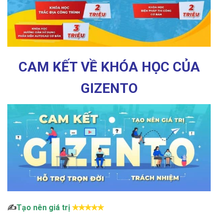
CAM KẾT VỀ KHÓA HỌC CỦA
GIZENTO
✍
Tạo nên giá trị
✯✯✯✯✯