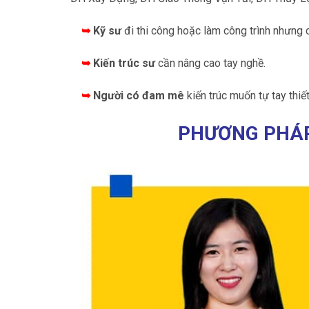
➥
Kỹ sư
đi thi công hoặc làm công trình nhưng c
➥
Kiến trúc sư
cần nâng cao tay nghề.
➥
Người có đam mê
kiến trúc muốn tự tay thiế
PHƯƠNG PHÁP 