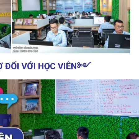
 ĐỐI VỚI HỌC VIÊN
༻