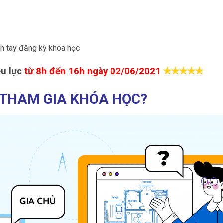
h tay đăng ký khóa học
ệu lực
từ 8h đến 16h ngày 02/06/2021
✯
✯
✯
✯
✯
 THAM GIA KHÓA HỌC?