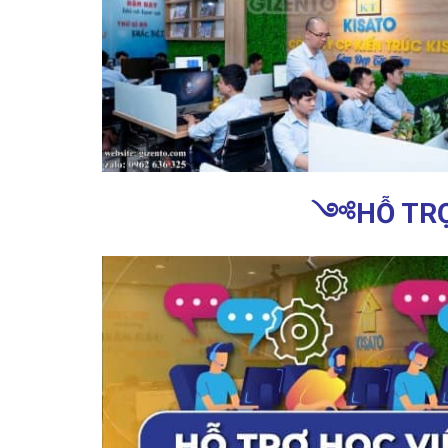
༺
HỖ TRỢ