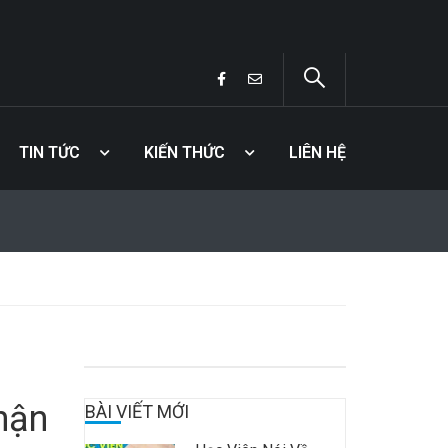
TIN TỨC
KIẾN THỨC
LIÊN HỆ
hận
BÀI VIẾT MỚI