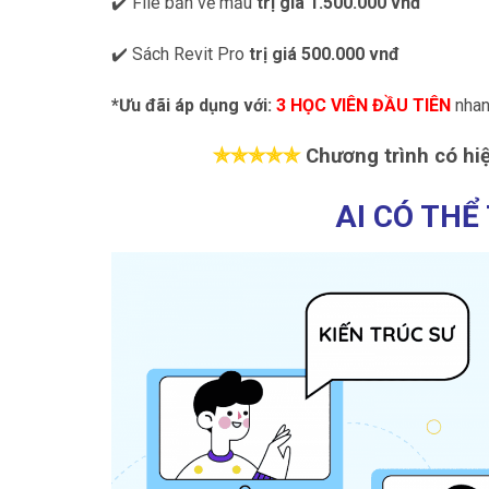
✔️ File bản vẽ mẫu
trị giá
1.500.000 vnđ
✔️ Sách Revit Pro
trị giá
500.000 vnđ
*Ưu đãi áp dụng với:
3 HỌC VIÊN ĐẦU TIÊN
nhan
✯
✯
✯
✯
✯
Chương trình có hi
AI CÓ THỂ