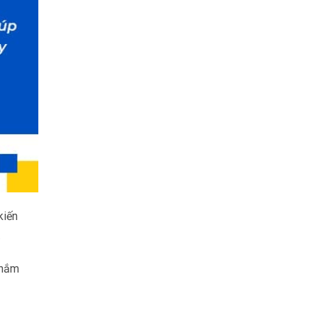
kiến
.
 nắm