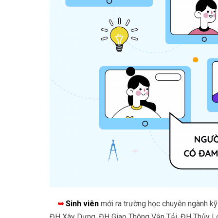
➥
Sinh viên
mới ra trường học chuyên ngành kỹ 
ĐH Xây Dựng, ĐH Giao Thông Vận Tải, ĐH Thủy Lợ