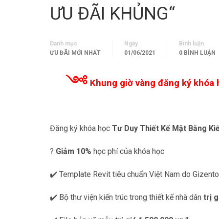
ƯU ĐÃI KHỦNG“
Danh mục
Ngày
Bình luận
ƯU ĐÃI MỚI NHẤT
01/06/2021
0 BÌNH LUẬN
༺
Khung giờ vàng đăng ký khóa h
Đăng ký khóa học
Tư Duy Thiết Kế Mặt Bằng Ki
?
Giảm 10%
học phí của khóa học
✔️ Template Revit tiêu chuẩn Việt Nam do Gizent
✔️ Bộ thư viện kiến trúc trong thiết kế nhà dân
trị 