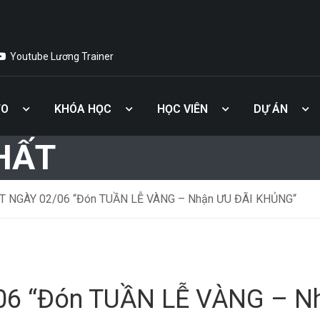
Youtube Lương Trainer
TO
KHÓA HỌC
HỌC VIÊN
DỰ ÁN
Kiến Thức Về Hồ Sơ Thanh Quyết Toán
Kiến Thức Về Photoshop Trong Thiết Kế
HẤT
 NGÀY 02/06 “Đón TUẦN LỄ VÀNG – Nhận ƯU ĐÃI KHỦNG“
6 “Đón TUẦN LỄ VÀNG – N