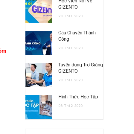
Học Viên Nói Về
GIZENTO
28
Th11
2020
Câu Chuyện Thành
Công
28
Th11
2020
hôm
Tuyển dụng Trợ Giảng
GIZENTO
28
Th11
2020
Hình Thức Học Tập
08
Th12
2020