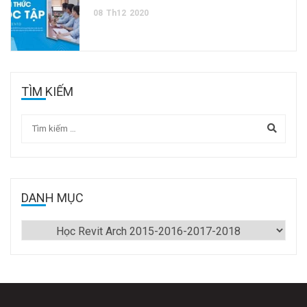
08
Th12
2020
TÌM KIẾM
DANH MỤC