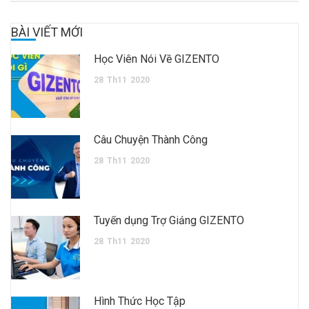
BÀI VIẾT MỚI
Học Viên Nói Về GIZENTO
28
Th11
2020
Câu Chuyện Thành Công
28
Th11
2020
Tuyển dụng Trợ Giảng GIZENTO
28
Th11
2020
Hình Thức Học Tập