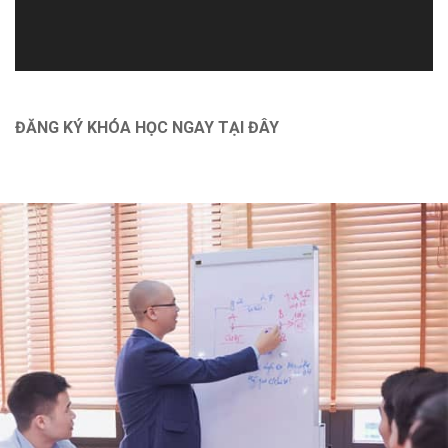
Autocad
Bóc tách vật tư và lập dự toán [Nhà phố] bằng G8
Dựng hình và bổ chi tiết [Nhà vườn] bằng Revit 2021
ĐĂNG KÝ KHÓA HỌC NGAY TẠI ĐÂY
Chính sách
Chính Sách Bảo Vệ Thông Tin Cá Nhân
Chính Sách Và Quy Định Chung
Chính Sách Bảo Mật
Vận Chuyển Giao Nhận
Chính Sách Thanh Toán
Hỗ trợ
Thông Tin Chủ Sở Hữu Website