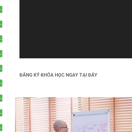
Một sản phẩm của công ty Cổ phần Học viện
GIZENTO Việt Na
ĐĂNG KÝ KHÓA HỌC NGAY TẠI ĐÂY