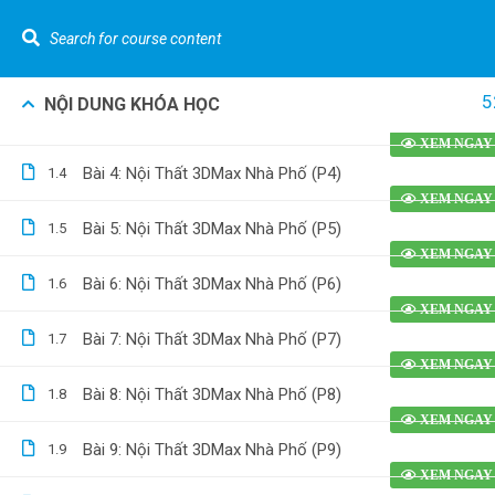
Bài 1: Nội Thất 3DMax Nhà Phố (P1)
1.1
Bài 2: Nội Thất 3DMax Nhà Phố (P2)
1.2
LIÊN HỆ NGAY :
0962.636.325
Youtube Gizento
5
NỘI DUNG KHÓA HỌC
Khó
Bài 3: Nội Thất 3DMax Nhà Phố (P3)
1.3
VỀ GIZEN
Bài 4: Nội Thất 3DMax Nhà Phố (P4)
1.4
Tính t
[Nhà p
Kiến Thức Về Bóc Tách Vật Tư Và Dự Toán
Bài 5: Nội Thất 3DMax Nhà Phố (P5)
1.5
Tính t
nước [
Bài 6: Nội Thất 3DMax Nhà Phố (P6)
1.6
Bóc tá
0962.636.325
0978.969.288
Bài 7: Nội Thất 3DMax Nhà Phố (P7)
1.7
phố] b
Dựng h
Bài 8: Nội Thất 3DMax Nhà Phố (P8)
1.8
bằng R
Bài 9: Nội Thất 3DMax Nhà Phố (P9)
1.9