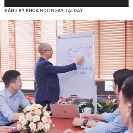
Autocad
ĐĂNG KÝ KHÓA HỌC NGAY TẠI ĐÂY
Bóc tách vật tư và lập dự toán [Nhà phố] bằng G8
Dựng hình và bổ chi tiết [Nhà vườn] bằng Revit 2021
Chính sách
Chính Sách Bảo Vệ Thông Tin Cá Nhân
Chính Sách Và Quy Định Chung
Chính Sách Bảo Mật
Vận Chuyển Giao Nhận
Chính Sách Thanh Toán
Hỗ trợ
Thông Tin Chủ Sở Hữu Website