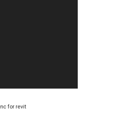
m
.
c for revit