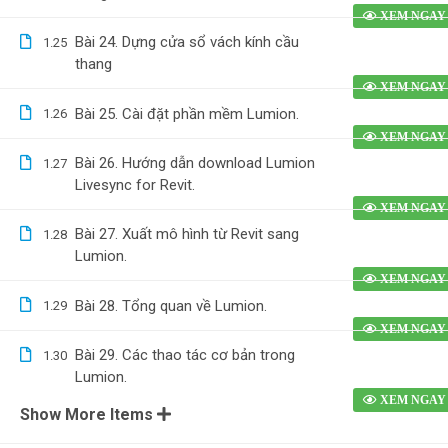
Bài 24. Dựng cửa sổ vách kính cầu
1.25
thang
Bài 25. Cài đặt phần mềm Lumion.
1.26
Bài 26. Hướng dẫn download Lumion
1.27
Livesync for Revit.
Bài 27. Xuất mô hình từ Revit sang
1.28
Lumion.
Bài 28. Tổng quan về Lumion.
1.29
Bài 29. Các thao tác cơ bản trong
1.30
Lumion.
Show More Items