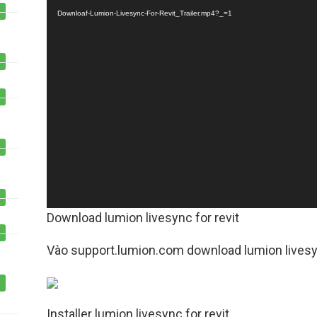
Video
Một sản phẩm của công ty Cổ phần Học viện
GIZENTO Việt Na
Downloaf-Lumion-Livesync-For-Revit_Trailer.mp4?_=1
Download lumion livesync for revit
Vào support.lumion.com download lumion livesyn
Installer lumion livesync for revit