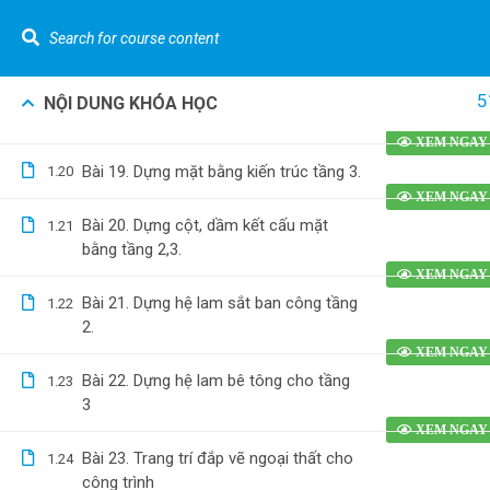
Bài 17. Đo diện tích ký hiệu các phòng
1.18
tầng 2.
LIÊN HỆ NGAY :
0962.636.325
Youtube Gizento
Bài 18. Dựng cầu thang từ tầng 2 lên
1.19
5
NỘI DUNG KHÓA HỌC
Khó
tầng 3.
VỀ GIZEN
Bài 19. Dựng mặt bằng kiến trúc tầng 3.
1.20
Tính t
[Nhà p
Kiến Thức Về Bóc Tách Vật Tư Và Dự Toán
Bài 20. Dựng cột, dầm kết cấu mặt
1.21
Tính t
bằng tầng 2,3.
nước [
Bài 21. Dựng hệ lam sắt ban công tầng
1.22
Bóc tá
0962.636.325
2.
0978.969.288
phố] b
Dựng h
Bài 22. Dựng hệ lam bê tông cho tầng
1.23
bằng R
3
Bài 23. Trang trí đắp vẽ ngoại thất cho
1.24
công trình