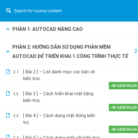
Bài 5: Học Autocad 2015 Phần Nâng
1.5
Cao
LIÊN HỆ NGAY :
0962.636.325
Youtube Gizento
PHẦN 1: AUTOCAD NÂNG CAO
Show More Items
Khó
PHẦN 2: HƯỚNG DẪN SỬ DỤNG PHẦN MỀM
VỀ GIZEN
Tính t
2
AUTOCAD ĐỂ TRIỂN KHAI 1 CÔNG TRÌNH THỰC TẾ
[Nhà p
Kiến Thức Về Bóc Tách Vật Tư Và Dự Toán
Tính t
[ Bài 2 ] – List danh mục các bản vẽ
2.1
nước [
kiến trúc
Bóc tá
0962.636.325
0978.969.288
[ Bài 3 ] – Cách triển khai mặt bằng
2.2
phố] b
kiến trúc
Dựng h
bằng R
[ Bài 4 ] – Cách dựng mặt đứng kiến
2.3
trú
[ Bài 5 ] – Cách dựng mặt cắt kiến trúc
2.4