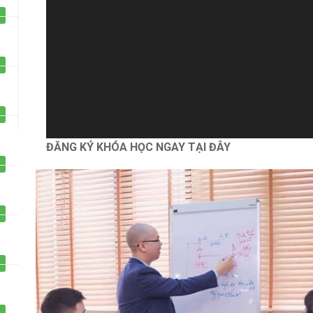
Một sản phẩm của công ty Cổ phần Học viện
GIZENTO Việt Na
ĐĂNG KÝ KHÓA HỌC NGAY TẠI ĐÂY